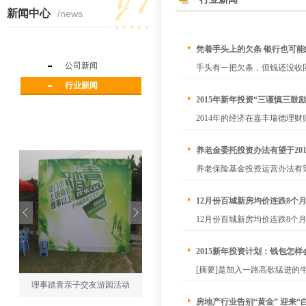
新闻中心
/news
凭着手头上的欠条 银行也可能
公司新闻
手头有一把欠条，但钱还没收
负责人称，现在市内中小企业
行业新闻
2015年新年投资“三谨慎三鼓励
2014年的经济在嘉丰瑞德
从2014年年初开始关注投资
养老金委托投资办法有望于20
养老保险基金投资运营办法有望
提出职工基础养老保险金全国统
12月份百城新房均价连跌8个月
12月份百城新房均价连跌8个月
据显示，2014年12月份全国
2015新年投资计划：钱包怎样
[摘要]是加入一路高歌猛进
理事踏青亲子交友游园活动
是赶时髦，在互联网金融世界淘金
房地产行业告别“黄金” 迎来“