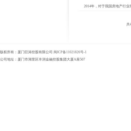
2014年，对于我国房地产行
发展阶段“白银时代”。卖房子
共
版权所有：厦门巨涛控股有限公司
闽ICP备11021826号-1
公司地址：厦门市湖里区丰润金融控股集团大厦A座507