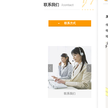
联系我们
/contact
联系方式
电
联系我们