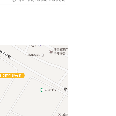
您在这里：
首页
>
联系我们
>联系方式