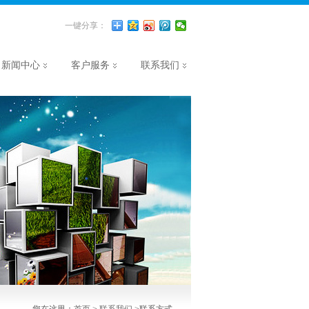
一键分享：
新闻中心
客户服务
联系我们